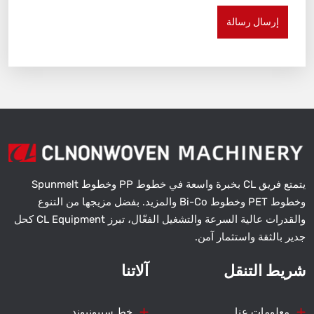
إرسال رسالة
يتمتع فريق CL بخبرة واسعة في خطوط PP وخطوط Spunmelt
وخطوط PET وخطوط Bi-Co والمزيد. بفضل مزيجها من التنوع
والقدرات عالية السرعة والتشغيل الفعّال، تبرز CL Equipment كحل
جدير بالثقة واستثمار آمن.
شريط التنقل
آلاتنا
معلومات عنا
خط سيبونبوند