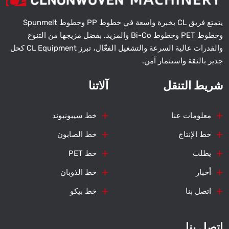
يتمتع فريق CL بخبرة واسعة في خطوط PP وخطوط Spunmelt
وخطوط PET وخطوط Bi-Co والمزيد. بفضل مزيجها من التنوع
والقدرات عالية السرعة والتشغيل الفعّال، تبرز CL Equipment كحل
جدير بالثقة واستثمار آمن.
شريط التنقل
آلاتنا
معلومات عنا
خط سيبونبوند
خط الإنتاج
خط الصابون
يطلب
خط PET
أخبار
خط الذوبان
اتصل بنا
خط بيكو
اتصل بنا