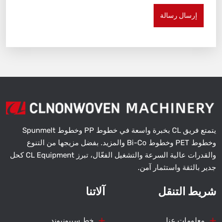
إرسال رسالة
يتمتع فريق CL بخبرة واسعة في خطوط PP وخطوط Spunmelt
وخطوط PET وخطوط Bi-Co والمزيد. بفضل مزيجها من التنوع
والقدرات عالية السرعة والتشغيل الفعّال، تبرز CL Equipment كحل
جدير بالثقة واستثمار آمن.
شريط التنقل
آلاتنا
معلومات عنا
خط سيبونبوند