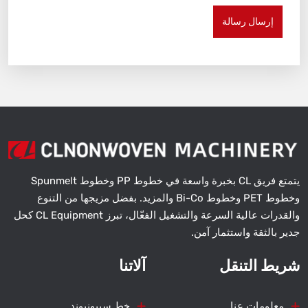
إرسال رسالة
يتمتع فريق CL بخبرة واسعة في خطوط PP وخطوط Spunmelt
وخطوط PET وخطوط Bi-Co والمزيد. بفضل مزيجها من التنوع
والقدرات عالية السرعة والتشغيل الفعّال، تبرز CL Equipment كحل
جدير بالثقة واستثمار آمن.
شريط التنقل
آلاتنا
معلومات عنا
خط سيبونبوند