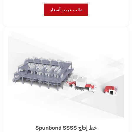
طلب عرض أسعار
خط إنتاج Spunbond SSSS