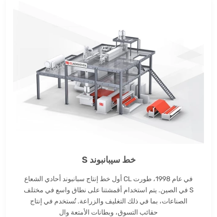
خط سيبانبوند S
في عام 1998، طورت CL أول خط إنتاج سبانبوند أحادي الشعاع
S في الصين. يتم استخدام أقمشتنا على نطاق واسع في مختلف
الصناعات، بما في ذلك التغليف والزراعة. تُستخدم في إنتاج
حقائب التسوق، وبطانات الأمتعة وال