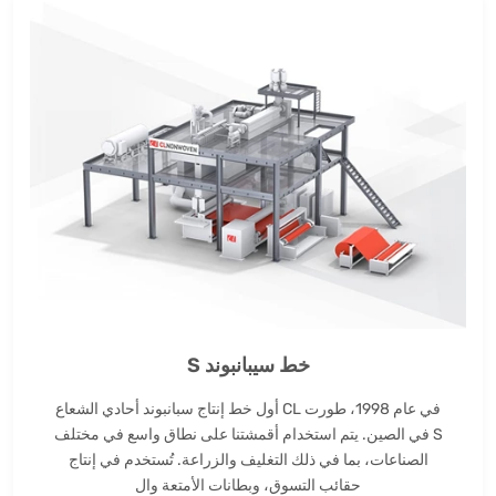
خط سيبانبوند S
في عام 1998، طورت CL أول خط إنتاج سبانبوند أحادي الشعاع
S في الصين. يتم استخدام أقمشتنا على نطاق واسع في مختلف
الصناعات، بما في ذلك التغليف والزراعة. تُستخدم في إنتاج
حقائب التسوق، وبطانات الأمتعة وال