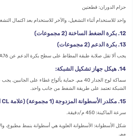
حزام الدوران: قطعتين
واحد للاستخدام أثناء التشغيل، والآخر للاستخدام بعد اكتمال التشغ
12. بكرة الضغط الساخنة (2 مجموعات)
13. بكرة الدعم (2 مجموعات)
يجب ألا تقل صلابة طبقة المطاط على سطح بكرة الدعم عن SHA76. يجب أن تكون أقصى ضغط للخط 7N/mm.
14. هيكل جهاز تشكيل الشبكة:
سماكة لوح الجدار 40 مم. حماية بألواح غطاء عل
الشبكة تعتمد على طريقة الشفط من جانب واحد.
15. مكلدر الأسطوانة المزدوجة (1 مجموعة) (علامة CL التجارية، بما في ذلك نظام التحكم وفرن الزيت الحراري)
سرعة الماكينة: 450 م/دقيقة.
مم.