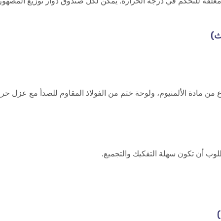
اري بلاتيني PT100 لتشكيل نظام حلقة مغلقة للتحكم في درجة الحرارة. يمكن لكل صندوق د
 من مادة الألمنيوم، ولوحة ختم من الفولاذ المقاوم للصدأ مع عزل حر