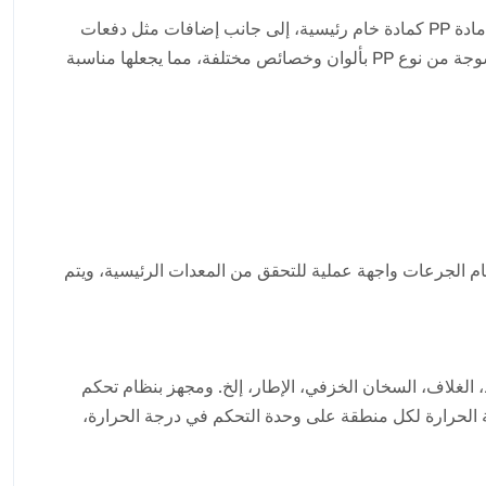
تُستخدم هذه الآلة لتصنيع الأقمشة غير المنسوجة من خلال عملية غزل PP، وتشكيل الشبكة، والربط الحراري. تعتمد بشكل أساسي على مادة PP كمادة خام رئيسية، إلى جانب إضافات مثل دفعات
الألوان الرئيسية، ومضادات الأكسدة، وعوامل مقاومة التلبد، ومثبطات اللهب. يتميز خط الإنتاج بقدرته على إنتاج أقمشة سبانبوند غير منسوجة من نوع PP بألوان وخصائص مختلفة، مما يجعلها مناسبة
ة من نوع شفط الضغط السلبي. أنبوب التغذية مصنوع من الفولاذ المقاوم للصدأ بسماكة 1 مم. يوفر نظام الجرعات واجهة عملية للتحقق من المعدات الرئيسية، ويتم
قل الحركة، المخفض، اللولب، رأس الخلط، الغلاف، السخان الخزفي، الإطار، إلخ. ومجهز بنظام تحكم
رجة الحرارة لكل منطقة على وحدة التحكم في درجة الحرارة،