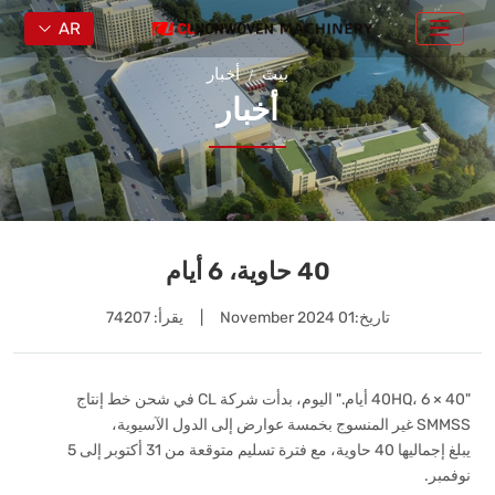
AR
بيت
أخبار
أخبار
40 حاوية، 6 أيام
تاريخ:
01 November 2024
|
يقرأ: 74207
"40 × 40HQ، 6 أيام." اليوم، بدأت شركة CL في شحن خط إنتاج
SMMSS غير المنسوج بخمسة عوارض إلى الدول الآسيوية،
يبلغ إجماليها 40 حاوية، مع فترة تسليم متوقعة من 31 أكتوبر إلى 5
نوفمبر.