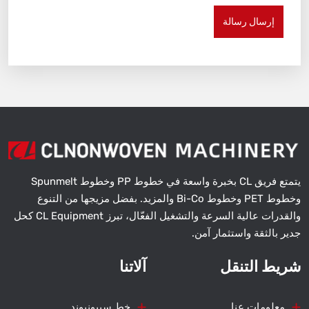
إرسال رسالة
يتمتع فريق CL بخبرة واسعة في خطوط PP وخطوط Spunmelt
وخطوط PET وخطوط Bi-Co والمزيد. بفضل مزيجها من التنوع
والقدرات عالية السرعة والتشغيل الفعّال، تبرز CL Equipment كحل
جدير بالثقة واستثمار آمن.
شريط التنقل
آلاتنا
معلومات عنا
خط سيبونبوند