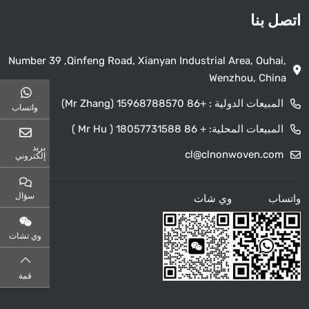
اتصل بنا
Number 39 ,Qinfeng Road, Xianyan Industrial Area, Ouhai,
Wenzhou, China
المبيعات الدولية :
+86 15968788570 (Mr Zhang)
واتساب
المبيعات المحلية:
+ 86 18057731588 ( Mr Hu )
بريد
cl@clnonwoven.com
إلكتروني
سؤال
واتساب
وي شات
وي تشات
قمة